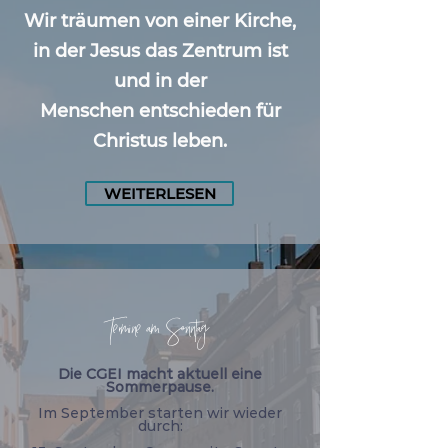
Wir träumen von einer Kirche,
in der Jesus das Zentrum ist
und in der
Menschen
entschieden für
Christus leben.
WEITERLESEN
Termine am Sonntag
Die CGEI macht aktuell eine
Sommerpause.
Im September starten wir wieder
durch: