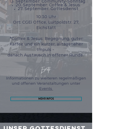
13. September: Community-Sonntag
20. September: Coffee & Jesus
27. September: Gottesdienst
10:30 Uhr
Ort: CGEi Office, Luitpoldstr. 27,
Eichstätt
*Coffee & Jesus: Begegnung, guter
Kaffee und ein kurzer, alltagsnaher
Impuls -
danach Austausch in offener Runde.
Events
Informationen zu weiteren regelmäßigen
und offenen Veranstaltungen unter
Events
MEHR INFOS
unser gottesdienst