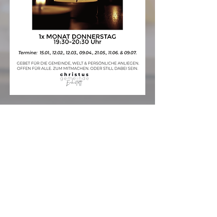
Christusgemeinde
Online
Besuche uns auch gerne auf
unserem YouTube-Kanal
Christusgemeinde Online. Du
findest dort Online-Gottesdienste,
Predigten, Worship-Videos und
Kurzimpulse.