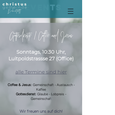
EVENTS
Gottesdienste / Coffee and Jesus
Sonntags, 10:30 Uhr,
Luitpoldstrassse 27 (Office)
alle Termine sind hier
Coffee & Jesus:
Gemeinschaft - Austausch -
Kaffee
Gottesdienst:
Glaube - Lobpreis -
Gemeinschaf
t​
Wir freuen uns auf dich!